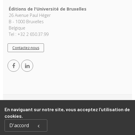
Éditions de l'Université de Bruxelles
26 Avenue Paul Héger
B - 1000 Bruxelles
Belgique
Tel : +32 2 650.37.99
Contactez-nous
Copyright © 2026, EUB. Powered by
GiantChair
. All Rights
En naviguant sur notre site, vous acceptez l'utilisation de
Reserved
cookies.
D'accord