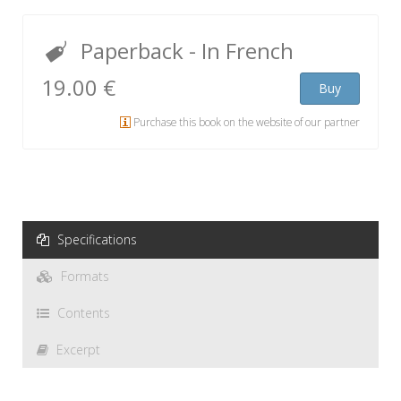
Paperback
- In French
19.00 €
Buy
Purchase this book on the website of our partner
Specifications
Formats
Contents
Excerpt