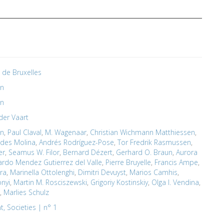
é de Bruxelles
en
en
der Vaart
en
,
Paul Claval
,
M. Wagenaar
,
Christian Wichmann Matthiessen
,
des Molina
,
Andrés Rodríguez-Pose
,
Tor Fredrik Rasmussen
,
er
,
Seamus W. Filor
,
Bernard Dézert
,
Gerhard O. Braun
,
Aurora
ardo Mendez Gutierrez del Valle
,
Pierre Bruyelle
,
Francis Ampe
,
ra
,
Marinella Ottolenghi
,
Dimitri Devuyst
,
Marios Camhis
,
onyi
,
Martin M. Rosciszewski
,
Grigoriy Kostinskiy
,
Olga I. Vendina
,
,
Marlies Schulz
t, Societies | n° 1