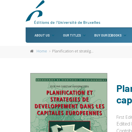
ABOUT US
OUR TITLES
BUY OUR (E)BOOKS
Home
Planification et stratégies de développement dans les capitales européennes
Pla
cap
First Edi
Edited
Contri