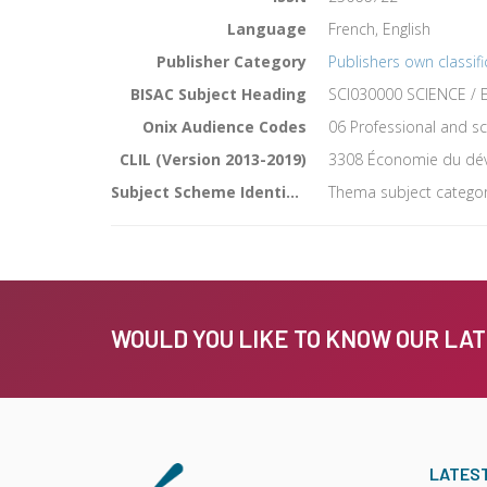
Language
French, English
Publisher Category
Publishers own classifi
BISAC Subject Heading
SCI030000 SCIENCE / E
Onix Audience Codes
06 Professional and sc
CLIL (Version 2013-2019)
3308 Économie du dé
Subject Scheme Identifier Code
Thema subject categor
WOULD YOU LIKE TO KNOW OUR LA
LATES