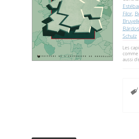
Estéba
Filor
,
B
Bruyell
Bárdos
Schulz
Les capi
comme le
aussi d’