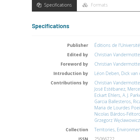
Specifications
Formats
Specifications
Publisher
Éditions de l'Universit
Edited by
Christian Vandermott
Foreword by
Christian Vandermott
Introduction by
Léon Deben
,
Dick van 
Contributions by
Christian Vandermott
José Estébanez
,
Merce
Eckart Ehlers
,
A. J. Park
Garcia Ballesteros
,
Ric
Maria de Lourdes Poei
Nicolas Bárdos-Féltor
Grzegorz Węcławowicz
Collection
Territories, Environmen
ISSN
25066722