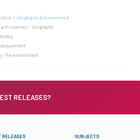
cation
>
Geography & Environment
arth Sciences / Geography
holarly
veloppement
y: The environment
TEST RELEASES?
T RELEASES
SUBJECTS