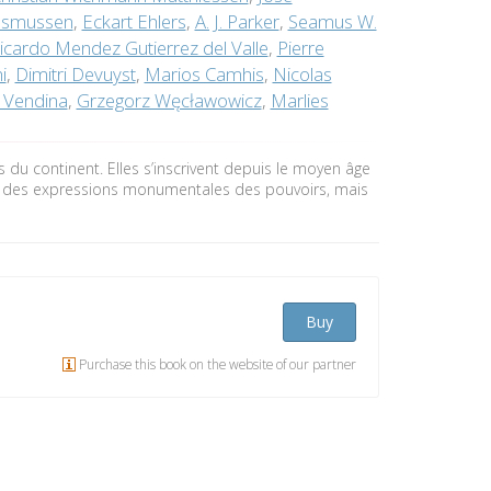
Rasmussen
,
Eckart Ehlers
,
A. J. Parker
,
Seamus W.
icardo Mendez Gutierrez del Valle
,
Pierre
i
,
Dimitri Devuyst
,
Marios Camhis
,
Nicolas
. Vendina
,
Grzegorz Węcławowicz
,
Marlies
 du continent. Elles s’inscrivent depuis le moyen âge
giés des expressions monumentales des pouvoirs, mais
Buy
Purchase this book on the website of our partner