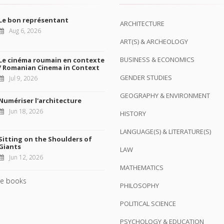
Le bon représentant
ARCHITECTURE
Aug 6, 2026
ART(S) & ARCHEOLOGY
BUSINESS & ECONOMICS
Le cinéma roumain en contexte
/ Romanian Cinema in Context
GENDER STUDIES
Jul 9, 2026
GEOGRAPHY & ENVIRONMENT
Numériser l'architecture
Jun 18, 2026
HISTORY
LANGUAGE(S) & LITERATURE(S)
Sitting on the Shoulders of
Giants
LAW
Jun 12, 2026
MATHEMATICS
e books
PHILOSOPHY
POLITICAL SCIENCE
PSYCHOLOGY & EDUCATION