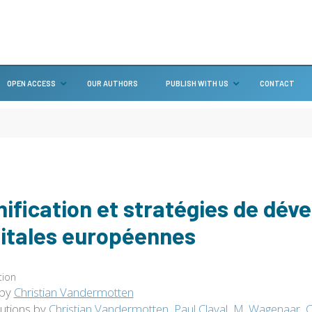
OPEN ACCESS
OUR AUTHORS
PUBLISH WITH US
CONTACT
nification et stratégies de dé
itales européennes
tion
 by
Christian Vandermotten
butions by
Christian Vandermotten
,
Paul Claval
,
M. Wagenaar
,
C