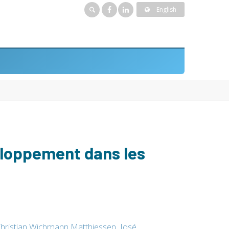
English
veloppement dans les
hristian Wichmann Matthiessen
,
José