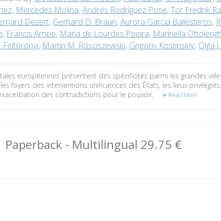
nez
,
Mercedes Molina
,
Andrés Rodríguez-Pose
,
Tor Fredrik 
ernard Dézert
,
Gerhard O. Braun
,
Aurora Garcia Ballesteros
,
R
e
,
Francis Ampe
,
Maria de Lourdes Poeira
,
Marinella Ottolengh
-Féltoronyi
,
Martin M. Rosciszewski
,
Grigoriy Kostinskiy
,
Olga I
tales européennes présentent des spécificités parmi les grandes villes
s foyers des interventions unificatrices des États, les lieux privilé
exacerbation des contradictions pour le pouvoir.
Read More
Paperback
- Multilingual
29.75 €