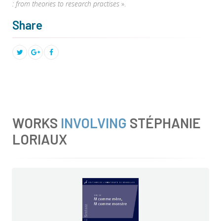
: from theories to research practises
».
Share
WORKS
INVOLVING
STÉPHANIE
LORIAUX