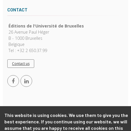
CONTACT
Éditions de l'Université de Bruxelles
26 Avenue Paul Héger
B - 1000 Bruxelles
Belgique
Tel : +32 2 650.37.99
Contact us
This website is using cookies. We use them to give you the
Copyright © 2026, EUB. Powered by
GiantChair
. All Rights
best experience. If you continue using our website, we will
Reserved
assume that you are happy to receive all cookies on this