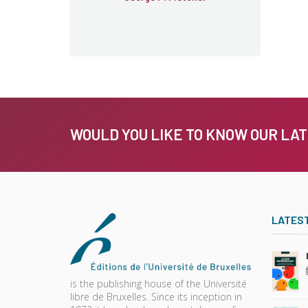
WOULD YOU LIKE TO KNOW OUR LA
LATES
is the publishing house of the Université
libre de Bruxelles. Since its inception in