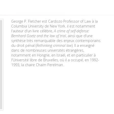
George P. Fletcher est Cardozo Professor of Law à la
Columbia University de New York. il est notamment
l'auteur d'un livre célèbre,
A crime of self-defense:
Bernhard Goetz and the law of trial
, ainsi que d'une
synthèse très remarquable des enjeux contemporains
du droit pénal (
Rethinking criminal law
). Il a enseigné
dans de nombreuses universités étrangères,
notamment en Hongrie, en Israël, et en particulier à
l'Université libre de Bruxelles, où il a occupé, en 1992-
1993, la chaire Chaïm Perelman.