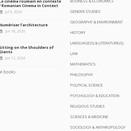
BUSINESS & ECONOMICS
Le cinéma roumain en contexte
/ Romanian Cinema in Context
GENDER STUDIES
Jul 9, 2026
GEOGRAPHY & ENVIRONMENT
Numériser l'architecture
Jun 18, 2026
HISTORY
LANGUAGE(S) & LITERATURE(S)
Sitting on the Shoulders of
Giants
LAW
Jun 12, 2026
MATHEMATICS
e books
PHILOSOPHY
POLITICAL SCIENCE
PSYCHOLOGY & EDUCATION
RELIGIOUS STUDIES
SCIENCES & MEDICINE
SOCIOLOGY & ANTHROPOLOGY