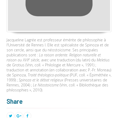
Jacqueline Lagrée est professeur émérite de philosophie à
l'Université de Rennes I. Elle est spécialiste de Spinoza et de
son cercle, ainsi que du néostoïcisme. Ses principales
publications sont :
La raison ardente. Religion naturelle et
e
raison au XVII
siècle
, avec une traduction (du latin) du
Meletius
de Grotius (Vrin, coll. « Philologie et Mercure », 1991) ;
traduction et annotation (en collaboration avec P.-Fr. Moreau)
de Spinoza,
Traité théologico-politique
(PUF, coll. « Épiméthée »,
1999) ;
Spinoza et le débat religieux
(Presses universitaires de
Rennes, 2004) ;
Le Néostoïcisme
(Vrin, coll. « Bibliothèque des
philosophies », 2010).
Share