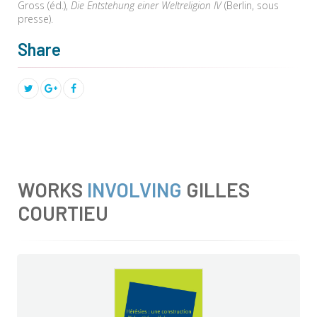
Gross (éd.),
Die Entstehung einer Weltreligion IV
(Berlin, sous
presse).
Share
WORKS
INVOLVING
GILLES
COURTIEU