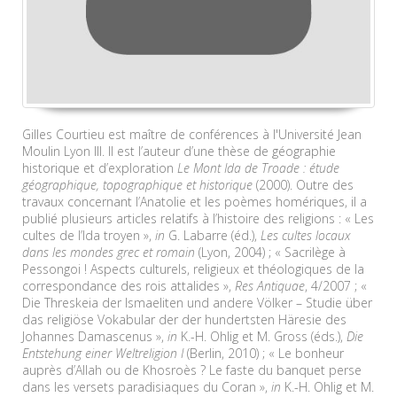
Gilles Courtieu est maître de conférences à l'Université Jean
Moulin Lyon III. Il est l’auteur d’une thèse de géographie
historique et d’exploration
Le Mont Ida de Troade : étude
géographique, topographique et historique
(2000). Outre des
travaux concernant l’Anatolie et les poèmes homériques, il a
publié plusieurs articles relatifs à l’histoire des religions : « Les
cultes de l’Ida troyen »,
in
G. Labarre (éd.),
Les cultes locaux
dans les mondes grec et romain
(Lyon, 2004) ; « Sacrilège à
Pessongoi ! Aspects culturels, religieux et théologiques de la
correspondance des rois attalides »,
Res Antiquae
, 4/2007 ; «
Die Threskeia der Ismaeliten und andere Völker – Studie über
das religiöse Vokabular der der hundertsten Häresie des
Johannes Damascenus »,
in
K.-H. Ohlig et M. Gross (éds.),
Die
Entstehung einer Weltreligion I
(Berlin, 2010) ; « Le bonheur
auprès d’Allah ou de Khosroès ? Le faste du banquet perse
dans les versets paradisiaques du Coran »,
in
K.-H. Ohlig et M.