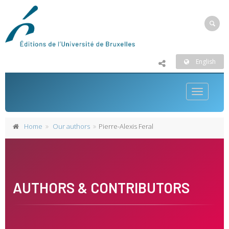
English
Toggle
navigatio
Home
Our authors
Pierre-Alexis Feral
AUTHORS & CONTRIBUTORS