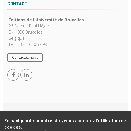
CONTACT
Éditions de l'Université de Bruxelles
26 Avenue Paul Héger
B - 1000 Bruxelles
Belgique
Tel : +32 2 650.37.99
Contactez-nous
Copyright © 2026, EUB. Powered by
GiantChair
. All Rights
Reserved
En naviguant sur notre site, vous acceptez l'utilisation de
cookies.