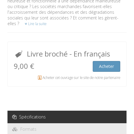
heureuse et fonctionnelle à une dépendance malheureuse
ou critique ? Les sociétés marchandes favorisent-elles
l'accroissement des dépendances et des dégradations
sociales qui leur sont associées ? Et comment les gèrent-
elles ?
Lire la suite
Livre broché
- En français
9,00 €
Acheter
Acheter cet ouvrage sur le site de notre partenaire
Spécifications
Formats