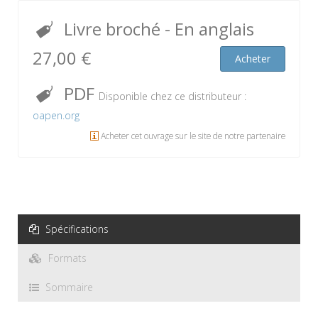
Livre broché
- En anglais
27,00 €
Acheter
PDF
Disponible chez ce distributeur :
oapen.org
Acheter cet ouvrage sur le site de notre partenaire
Spécifications
Formats
Sommaire