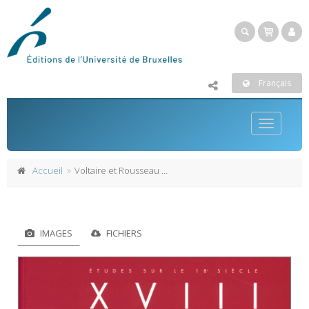
Français
Toggle
navigatio
Accueil
Voltaire et Rousseau dans le théâtre de la Révolution française (1789-1799)
IMAGES
FICHIERS