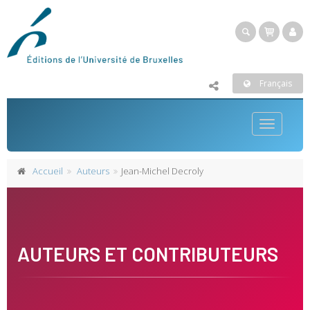
Français
Toggle
navigatio
Accueil
Auteurs
Jean-Michel Decroly
AUTEURS ET CONTRIBUTEURS