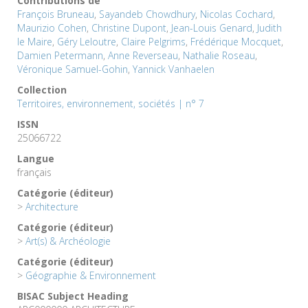
Contributions de
François Bruneau
,
Sayandeb Chowdhury
,
Nicolas Cochard
,
Maurizio Cohen
,
Christine Dupont
,
Jean-Louis Genard
,
Judith
le Maire
,
Géry Leloutre
,
Claire Pelgrims
,
Frédérique Mocquet
,
Damien Petermann
,
Anne Reverseau
,
Nathalie Roseau
,
Véronique Samuel-Gohin
,
Yannick Vanhaelen
Collection
Territoires, environnement, sociétés | n° 7
ISSN
25066722
Langue
français
Catégorie (éditeur)
>
Architecture
Catégorie (éditeur)
>
Art(s) & Archéologie
Catégorie (éditeur)
>
Géographie & Environnement
BISAC Subject Heading