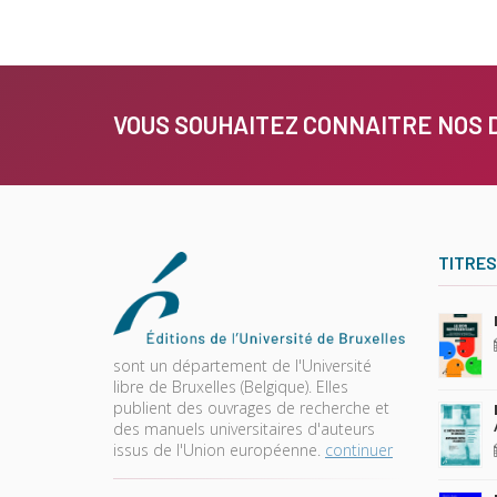
VOUS SOUHAITEZ CONNAITRE NOS 
TITRES
sont un département de l'Université
libre de Bruxelles (Belgique). Elles
publient des ouvrages de recherche et
des manuels universitaires d'auteurs
issus de l'Union européenne.
continuer