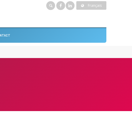
Français
NTACT