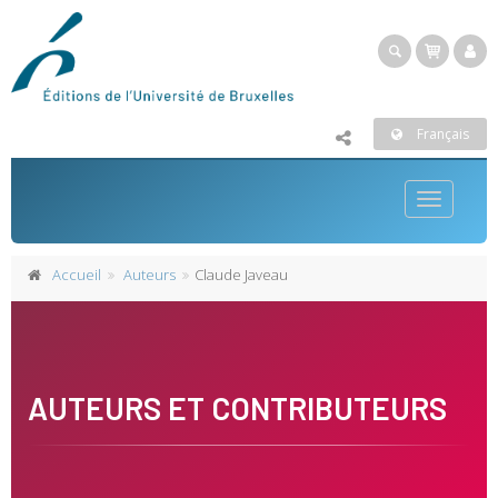
Français
Toggle
navigatio
Accueil
Auteurs
Claude Javeau
AUTEURS ET CONTRIBUTEURS