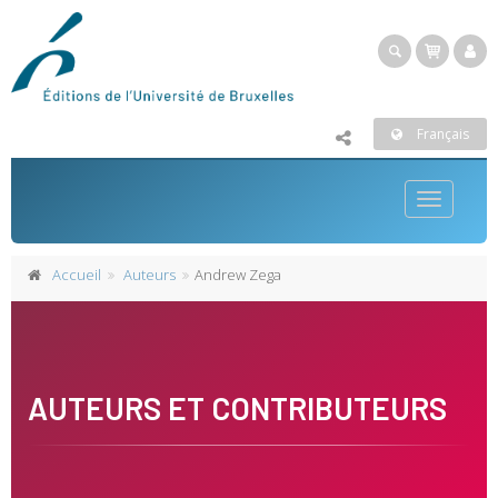
Français
Toggle
navigatio
Accueil
Auteurs
Andrew Zega
AUTEURS ET CONTRIBUTEURS