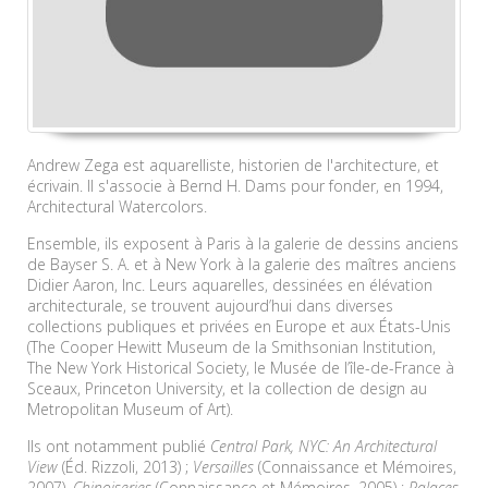
Andrew Zega est aquarelliste, historien de l'architecture, et
écrivain. Il s'associe à Bernd H. Dams pour fonder, en 1994,
Architectural Watercolors.
Ensemble, ils exposent à Paris à la galerie de dessins anciens
de Bayser S. A. et à New York à la galerie des maîtres anciens
Didier Aaron, Inc. Leurs aquarelles, dessinées en élévation
architecturale, se trouvent aujourd’hui dans diverses
collections publiques et privées en Europe et aux États-Unis
(The Cooper Hewitt Museum de la Smithsonian Institution,
The New York Historical Society, le Musée de l’île-de-France à
Sceaux, Princeton University, et la collection de design au
Metropolitan Museum of Art).
Ils ont notamment publié
Central Park, NYC: An Architectural
View
(Éd. Rizzoli, 2013) ;
Versailles
(Connaissance et Mémoires,
2007),
Chinoiseries
(Connaissance et Mémoires, 2005) ;
Palaces