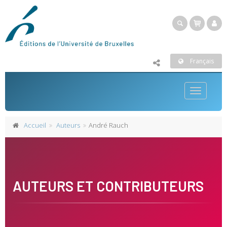
Français
Toggle
navigatio
Accueil
Auteurs
André Rauch
AUTEURS ET CONTRIBUTEURS