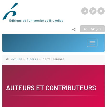
Français
Toggle
navigatio
Accueil
Auteurs
Pierre Lagrange
AUTEURS ET CONTRIBUTEURS