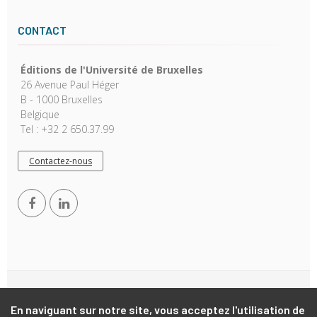
CONTACT
Éditions de l'Université de Bruxelles
26 Avenue Paul Héger
B - 1000 Bruxelles
Belgique
Tel : +32 2 650.37.99
Contactez-nous
Copyright © 2026, EUB. Powered by
GiantChair
. All Rights
Reserved
En naviguant sur notre site, vous acceptez l'utilisation de