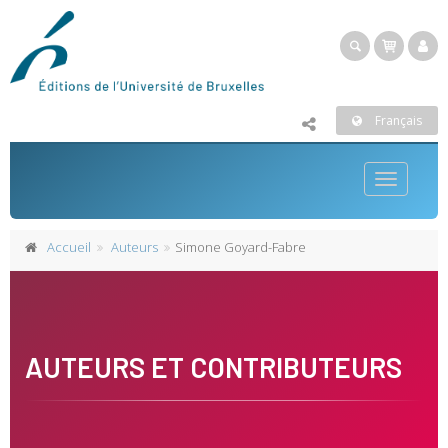
Français
Toggle
navigatio
Accueil
Auteurs
Simone Goyard-Fabre
AUTEURS ET CONTRIBUTEURS