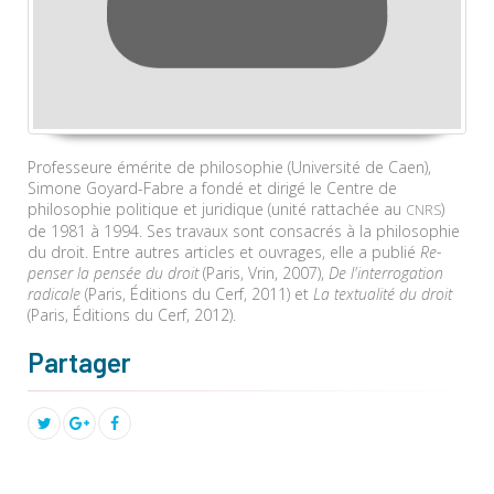
Professeure émérite de philosophie (Université de Caen),
Simone Goyard-Fabre a fondé et dirigé le Centre de
philosophie politique et juridique (unité rattachée au
)
CNRS
de 1981 à 1994. Ses travaux sont consacrés à la philosophie
du droit. Entre autres articles et ouvrages, elle a publié
Re-
penser la pensée du droit
(Paris, Vrin, 2007),
De l'interrogation
radicale
(Paris, Éditions du Cerf, 2011) et
La textualité du droit
(Paris, Éditions du Cerf, 2012).
Partager