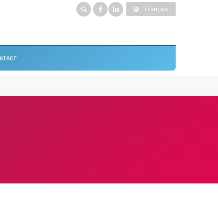
Français
NTACT