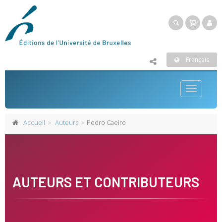
Français
Toggle
navigatio
Accueil
Auteurs
Pedro Caeiro
AUTEURS ET CONTRIBUTEURS