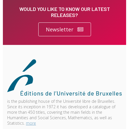
WOULD YOU LIKE TO KNOW OUR LATEST
RELEASES?
Newsletter
is the publishing house of the Université libre de Bruxelles.
Since its inception in 1972 it has developed a catalogue of
more than 450 titles, covering the main fields in the
Humanities and Social Sciences, Mathematics, as well as
Statistics.
more