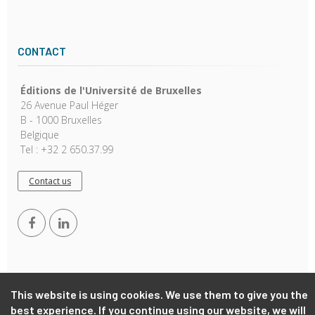
CONTACT
Éditions de l'Université de Bruxelles
26 Avenue Paul Héger
B - 1000 Bruxelles
Belgique
Tel : +32 2 650.37.99
Contact us
This website is using cookies. We use them to give you the
best experience. If you continue using our website, we will
Copyright © 2026, EUB. Powered by
GiantChair
. All Rights