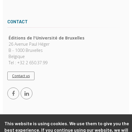
CONTACT
Éditions de l'Université de Bruxelles
26 Avenue Paul Héger
B - 1000 Bruxelles
Belgique
Tel : +32 2 650.37.99
Contact us
This website is using cookies. We use them to give you the
best experience. If you continue using our website, we will
Copyright © 2026, EUB. Powered by
GiantChair
. All Rights