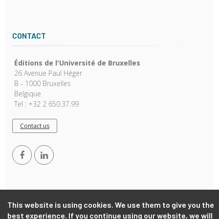
CONTACT
Éditions de l'Université de Bruxelles
26 Avenue Paul Héger
B - 1000 Bruxelles
Belgique
Tel : +32 2 650.37.99
Contact us
This website is using cookies. We use them to give you the
best experience. If you continue using our website, we will
Copyright © 2026, EUB. Powered by
GiantChair
. All Rights