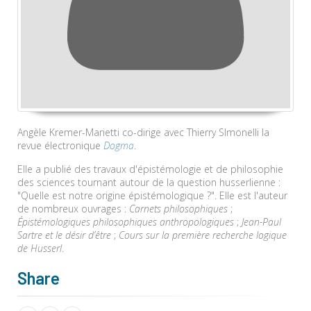
Angèle Kremer-Marietti co-dirige avec Thierry SImonelli la
revue électronique
Dogma
.
Elle a publié des travaux d'épistémologie et de philosophie
des sciences tournant autour de la question husserlienne :
"Quelle est notre origine épistémologique ?". Elle est l'auteur
de nombreux ouvrages :
Carnets philosophiques
;
Épistémologiques philosophiques anthropologiques
;
Jean-Paul
Sartre et le désir d’être
;
Cours sur la première recherche logique
de Husserl
.
Share