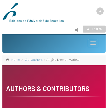
English
Toggle
navigatio
Home
Our authors
Angèle Kremer-Marietti
AUTHORS & CONTRIBUTORS