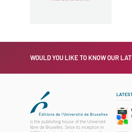
WOULD YOU LIKE TO KNOW OUR LA
LATES
is the publishing house of the Université
libre de Bruxelles. Since its inception in