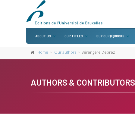
ABOUT US
OUR TITLES
BUY OUR (E)BOOKS
Home
Our authors
Bérengère Deprez
AUTHORS & CONTRIBUTORS