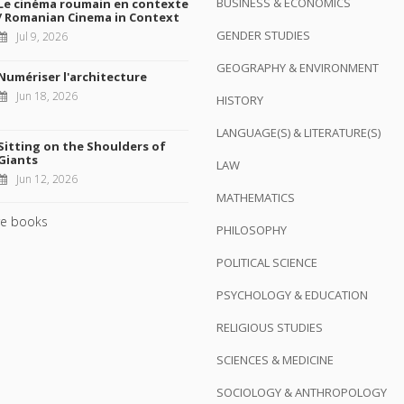
BUSINESS & ECONOMICS
Le cinéma roumain en contexte
/ Romanian Cinema in Context
GENDER STUDIES
Jul 9, 2026
GEOGRAPHY & ENVIRONMENT
Numériser l'architecture
Jun 18, 2026
HISTORY
LANGUAGE(S) & LITERATURE(S)
Sitting on the Shoulders of
Giants
LAW
Jun 12, 2026
MATHEMATICS
e books
PHILOSOPHY
POLITICAL SCIENCE
PSYCHOLOGY & EDUCATION
RELIGIOUS STUDIES
SCIENCES & MEDICINE
SOCIOLOGY & ANTHROPOLOGY