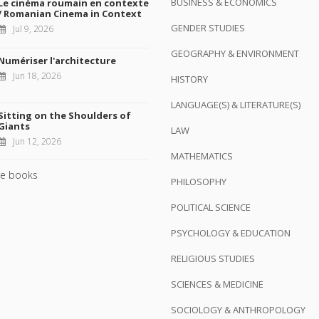
BUSINESS & ECONOMICS
Le cinéma roumain en contexte
/ Romanian Cinema in Context
GENDER STUDIES
Jul 9, 2026
GEOGRAPHY & ENVIRONMENT
Numériser l'architecture
Jun 18, 2026
HISTORY
LANGUAGE(S) & LITERATURE(S)
Sitting on the Shoulders of
Giants
LAW
Jun 12, 2026
MATHEMATICS
e books
PHILOSOPHY
POLITICAL SCIENCE
PSYCHOLOGY & EDUCATION
RELIGIOUS STUDIES
SCIENCES & MEDICINE
SOCIOLOGY & ANTHROPOLOGY