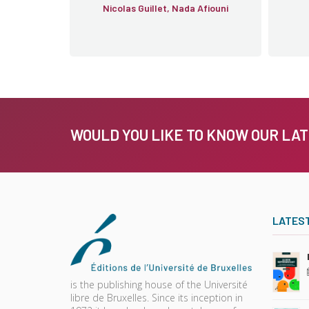
Nicolas Guillet, Nada Afiouni
WOULD YOU LIKE TO KNOW OUR LA
LATES
is the publishing house of the Université
libre de Bruxelles. Since its inception in