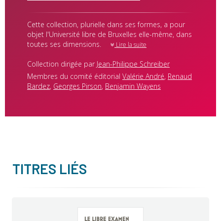
Cette collection, plurielle dans ses formes, a pour
objet l'Université libre de Bruxelles elle-même, dans
toutes ses dimensions.
Lire la suite
Collection dirigée par
Jean-Philippe Schreiber
Membres du comité éditorial
Valérie André
,
Renaud
Bardez
,
Georges Pirson
,
Benjamin Wayens
TITRES LIÉS