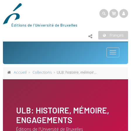
Français
Toggle
navigatio
Accueil
Collections
ULB: histoire, mémoire, engagements
ULB: HISTOIRE, MÉMOIRE,
ENGAGEMENTS
Éditions de l'Université de Bruxelles