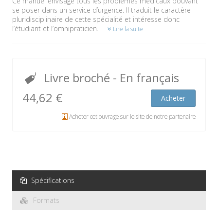
Ce manuel envisage tous les problèmes médicaux pouvant
se poser dans un service d’urgence. Il traduit le caractère
pluridisciplinaire de cette spécialité et intéresse donc
l’étudiant et l’omnipraticien.
Lire la suite
Livre broché
- En français
44,62 €
Acheter
Acheter cet ouvrage sur le site de notre partenaire
Spécifications
Formats