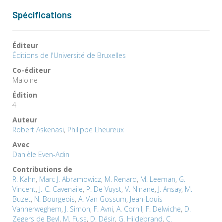
Spécifications
Éditeur
Éditions de l'Université de Bruxelles
Co-éditeur
Maloine
Édition
4
Auteur
Robert Askenasi
,
Philippe Lheureux
Avec
Danièle Even-Adin
Contributions de
R. Kahn
,
Marc J. Abramowicz
,
M. Renard
,
M. Leeman
,
G.
Vincent
,
J.-C. Cavenaile
,
P. De Vuyst
,
V. Ninane
,
J. Ansay
,
M.
Buzet
,
N. Bourgeois
,
A. Van Gossum
,
Jean-Louis
Vanherweghem
,
J. Simon
,
F. Avni
,
A. Cornil
,
F. Delwiche
,
D.
Zegers de Beyl
,
M. Fuss
,
D. Désir
,
G. Hildebrand
,
C.