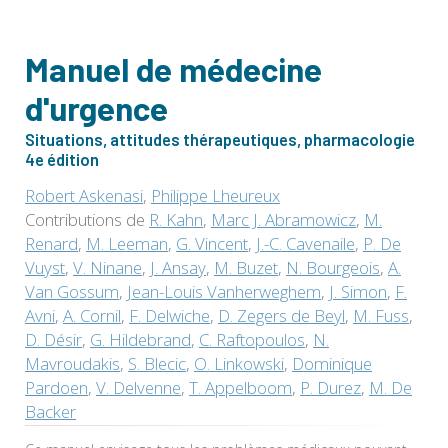
Manuel de médecine
d'urgence
Situations, attitudes thérapeutiques, pharmacologie
4e édition
Robert Askenasi
,
Philippe Lheureux
Contributions de
R. Kahn
,
Marc J. Abramowicz
,
M.
Renard
,
M. Leeman
,
G. Vincent
,
J.-C. Cavenaile
,
P. De
Vuyst
,
V. Ninane
,
J. Ansay
,
M. Buzet
,
N. Bourgeois
,
A.
Van Gossum
,
Jean-Louis Vanherweghem
,
J. Simon
,
F.
Avni
,
A. Cornil
,
F. Delwiche
,
D. Zegers de Beyl
,
M. Fuss
,
D. Désir
,
G. Hildebrand
,
C. Raftopoulos
,
N.
Mavroudakis
,
S. Blecic
,
O. Linkowski
,
Dominique
Pardoen
,
V. Delvenne
,
T. Appelboom
,
P. Durez
,
M. De
Backer