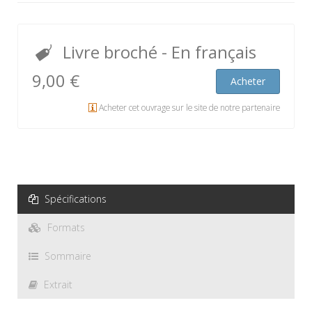
Livre broché
- En français
9,00 €
Acheter
Acheter cet ouvrage sur le site de notre partenaire
Spécifications
Formats
Sommaire
Extrait