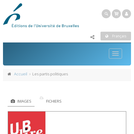
Français
Toggle
navigatio
Accueil
Les partis politiques
IMAGES
FICHIERS