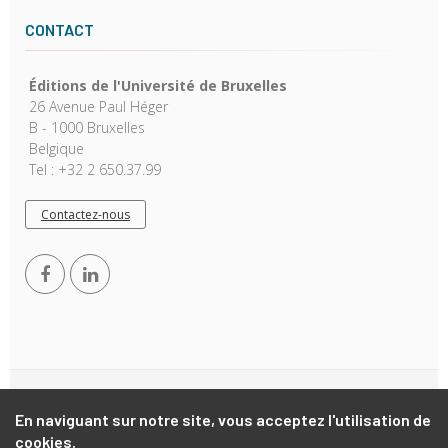
CONTACT
Éditions de l'Université de Bruxelles
26 Avenue Paul Héger
B - 1000 Bruxelles
Belgique
Tel : +32 2 650.37.99
Contactez-nous
Copyright © 2026, EUB. Powered by
GiantChair
. All Rights
En naviguant sur notre site, vous acceptez l'utilisation de
Reserved
cookies.