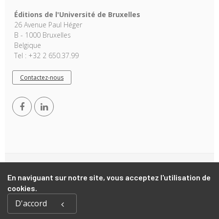
Éditions de l'Université de Bruxelles
26 Avenue Paul Héger
B - 1000 Bruxelles
Belgique
Tel : +32 2 650.37.99
Contactez-nous
Copyright © 2026, EUB. Powered by
GiantChair
. All Rights
En naviguant sur notre site, vous acceptez l'utilisation de
Reserved
cookies.
D'accord