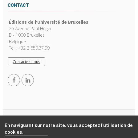
CONTACT
Éditions de l'Université de Bruxelles
26 Avenue Paul Héger
B - 1000 Bruxelles
Belgique
Tel : +32 2 650.37.99
Contactez-nous
Copyright © 2026, EUB. Powered by
GiantChair
. All Rights
En naviguant sur notre site, vous acceptez l'utilisation de
Reserved
cookies.