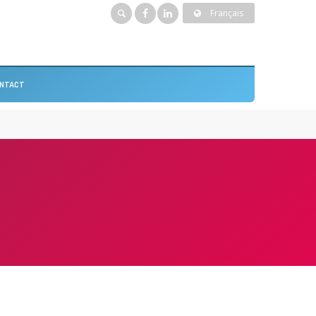
Français
NTACT