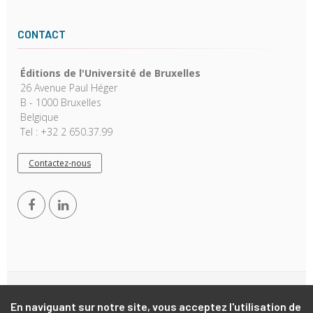
CONTACT
Éditions de l'Université de Bruxelles
26 Avenue Paul Héger
B - 1000 Bruxelles
Belgique
Tel : +32 2 650.37.99
Contactez-nous
Copyright © 2026, EUB. Powered by
GiantChair
. All Rights
En naviguant sur notre site, vous acceptez l'utilisation de
Reserved