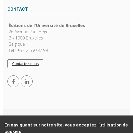
CONTACT
Éditions de l'Université de Bruxelles
26 Avenue Paul Héger
B - 1000 Bruxelles
Belgique
Tel : +32 2 650.37.99
Contactez-nous
Copyright © 2026, EUB. Powered by
GiantChair
. All Rights
En naviguant sur notre site, vous acceptez l'utilisation de
Reserved
cookies.