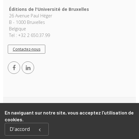
Éditions de l'Université de Bruxelles
26 Avenue Paul Héger
B - 1000 Bruxelles
Belgique
Tel : +32 2 650.37.99
Contactez-nous
Copyright © 2026, EUB. Powered by
GiantChair
. All Rights
En naviguant sur notre site, vous acceptez l'utilisation de
Reserved
cookies.
D'accord