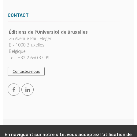
CONTACT
Éditions de l'Université de Bruxelles
26 Avenue Paul Héger
B - 1000 Bruxelles
Belgique
Tel : +32 2 650.37.99
Contactez-nous
Copyright © 2026, EUB. Powered by
GiantChair
. All Rights
En naviguant sur notre site, vous acceptez l'utilisation de
Reserved