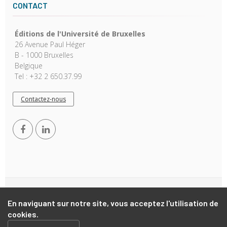
CONTACT
Éditions de l'Université de Bruxelles
26 Avenue Paul Héger
B - 1000 Bruxelles
Belgique
Tel : +32 2 650.37.99
Contactez-nous
Copyright © 2026, EUB. Powered by
GiantChair
. All Rights
En naviguant sur notre site, vous acceptez l'utilisation de
Reserved
cookies.