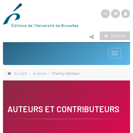
Français
Toggle
navigatio
Accueil
Auteurs
Thierry Herman
AUTEURS ET CONTRIBUTEURS