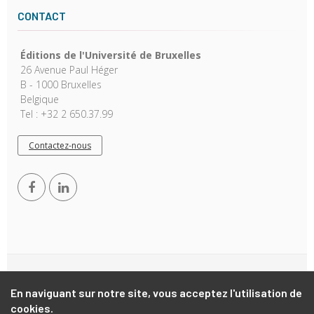
CONTACT
Éditions de l'Université de Bruxelles
26 Avenue Paul Héger
B - 1000 Bruxelles
Belgique
Tel : +32 2 650.37.99
Contactez-nous
Copyright © 2026, EUB. Powered by
GiantChair
. All Rights
Reserved
En naviguant sur notre site, vous acceptez l'utilisation de
cookies.