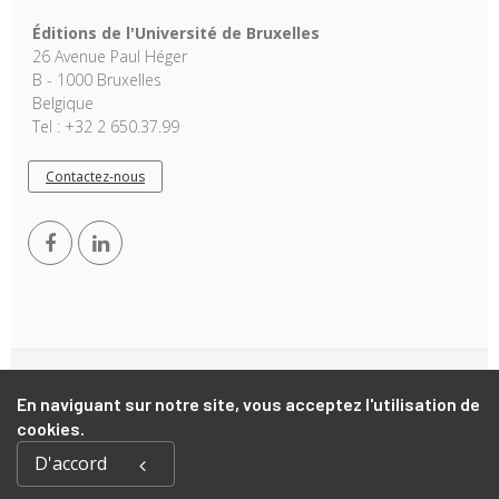
Éditions de l'Université de Bruxelles
26 Avenue Paul Héger
B - 1000 Bruxelles
Belgique
Tel : +32 2 650.37.99
Contactez-nous
Copyright © 2026, EUB. Powered by
GiantChair
. All Rights
En naviguant sur notre site, vous acceptez l'utilisation de
Reserved
cookies.
D'accord