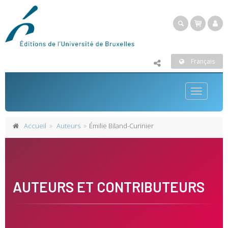
Français
Toggle
navigatio
Accueil
Auteurs
Émilie Biland-Curinier
AUTEURS ET CONTRIBUTEURS