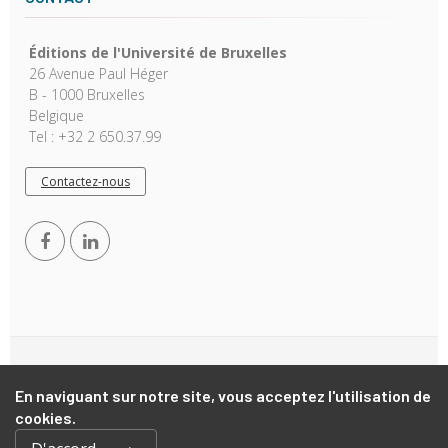
Éditions de l'Université de Bruxelles
26 Avenue Paul Héger
B - 1000 Bruxelles
Belgique
Tel : +32 2 650.37.99
Contactez-nous
Copyright © 2026, EUB. Powered by
GiantChair
. All Rights
Reserved
En naviguant sur notre site, vous acceptez l'utilisation de
cookies.