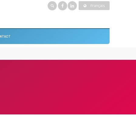
Français
NTACT