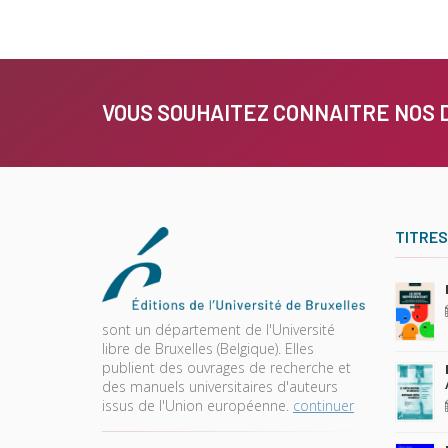
VOUS SOUHAITEZ CONNAITRE NOS 
TITRES
sont un département de l'Université
libre de Bruxelles (Belgique). Elles
publient des ouvrages de recherche et
des manuels universitaires d'auteurs
issus de l'Union européenne.
continuer