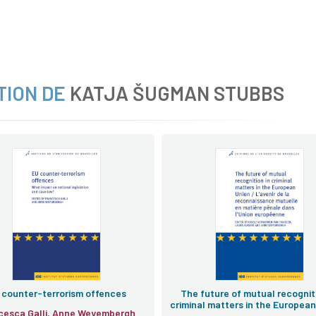
TION DE
KATJA ŠUGMAN STUBBS
 counter-terrorism offences
The future of mutual recogniti
criminal matters in the European
cesca Galli, Anne Weyembergh
L’avenir de la reconnaissance m