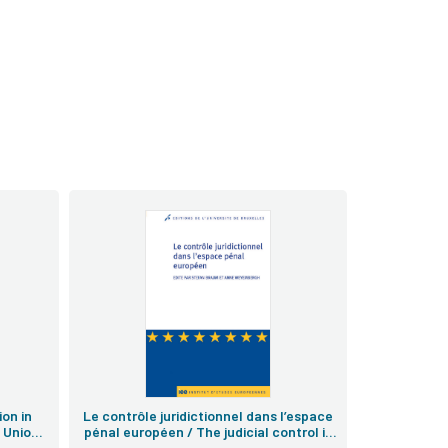
on in
Le contrôle juridictionnel dans l’espace
 Union /
pénal européen / The judicial control in
utuelle
EU cooperation in criminal matters