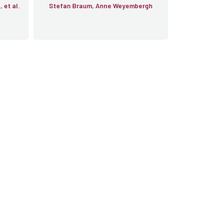
Gisèle Vernimmen-Van Tiggelen, et al.
Stefan Braum, Anne Weyembergh
ion