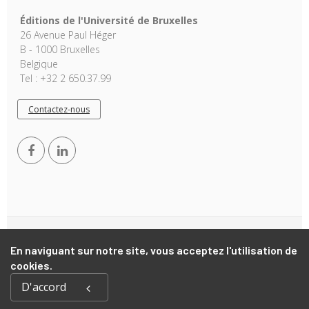
Éditions de l'Université de Bruxelles
26 Avenue Paul Héger
B - 1000 Bruxelles
Belgique
Tel : +32 2 650.37.99
Contactez-nous
Copyright © 2026, EUB. Powered by
GiantChair
. All Rights
En naviguant sur notre site, vous acceptez l'utilisation de
Reserved
cookies.
D'accord