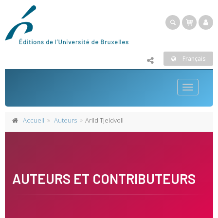
Français
Toggle
navigatio
Accueil
Auteurs
Arild Tjeldvoll
AUTEURS ET CONTRIBUTEURS