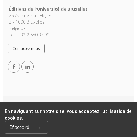
Éditions de l'Université de Bruxelles
26 Avenue Paul Héger
B - 1000 Bruxelles
Belgique
Tel : +32 2 650.37.99
Contactez-nous
Copyright © 2026, EUB. Powered by
GiantChair
. All Rights
En naviguant sur notre site, vous acceptez l'utilisation de
Reserved
cookies.
D'accord