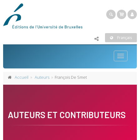
Français
Toggle
navigatio
Accueil
Auteurs
François De Smet
AUTEURS ET CONTRIBUTEURS