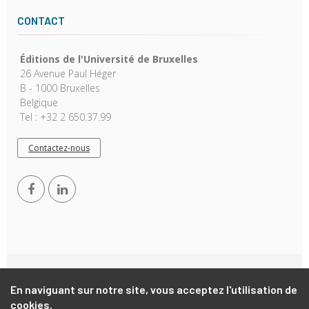
CONTACT
Éditions de l'Université de Bruxelles
26 Avenue Paul Héger
B - 1000 Bruxelles
Belgique
Tel : +32 2 650.37.99
Contactez-nous
Copyright © 2026, EUB. Powered by
GiantChair
. All Rights
En naviguant sur notre site, vous acceptez l'utilisation de
Reserved
cookies.