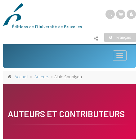
Français
Toggle
navigatio
Accueil
Auteurs
Alain Soubigou
AUTEURS ET CONTRIBUTEURS