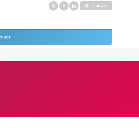
Français
NTACT